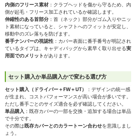
内側のフリース素材
：クラブヘッドを傷から守るため、内
側が起毛・フリース加工されているか確認します。
伸縮性のある首部分
：首（ネック）部分がゴム入りやニッ
ト素材になっていると、シャフトへのフィットが安定し、
移動中のズレ落ちを防げます。
番手ナンバーの視認性
：カバー表面に番手番号が明記され
ているタイプは、キャディバッグから素早く取り出せる
実
用面でのメリット
があります。
セット購入か単品購入かで変わる選び方
セット購入（ドライバー＋FW＋UT）
：デザインの統一感
が生まれ、コストパフォーマンスが高い場合が多いです。
ただし番手ごとのサイズ適合を必ず確認してください。
単品購入
：既存カバーの一部を交換・追加する場合は単品
で十分です。
その際は
既存カバーとのカラートーン合わせ
を意識しまし
ょう。