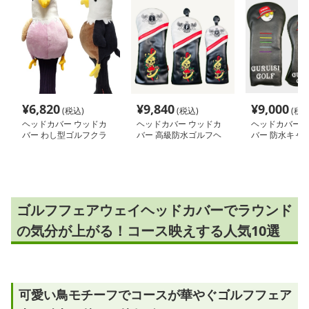
¥
6,820
¥
9,840
¥
9,000
(税込)
(税込)
(税込
ヘッドカバー ウッドカ
ヘッドカバー ウッドカ
ヘッドカバー 
バー わし型ゴルフクラ
バー 高級防水ゴルフヘ
バー 防水キャ
ブヘッドカバー
ッドカバー
柄ゴルフ保護カ
ゴルフフェアウェイヘッドカバーでラウンド
の気分が上がる！コース映えする人気10選
可愛い鳥モチーフでコースが華やぐゴルフフェア