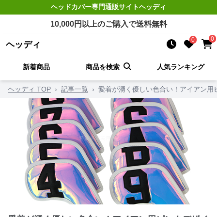
ヘッドカバー
専門通販サイト
ヘッディ
10,000
円以上のご購入で送料無料
0
0
ヘッディ
新着商品
商品を検索
人気ランキング
ヘッディ TOP
›
記事一覧
›
愛着が湧く優しい色合い！アイアン用