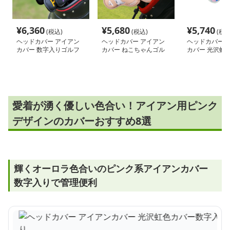
¥
6,360
¥
5,680
¥
5,740
(税込)
(税込)
(税込
ヘッドカバー アイアン
ヘッドカバー アイアン
ヘッドカバー 
カバー 数字入りゴルフ
カバー ねこちゃんゴル
カバー 光沢虹
クラブ保護カバーセット
フカバーセット
数字入り
愛着が湧く優しい色合い！アイアン用ピンク
デザインのカバーおすすめ8選
輝くオーロラ色合いのピンク系アイアンカバー
数字入りで管理便利