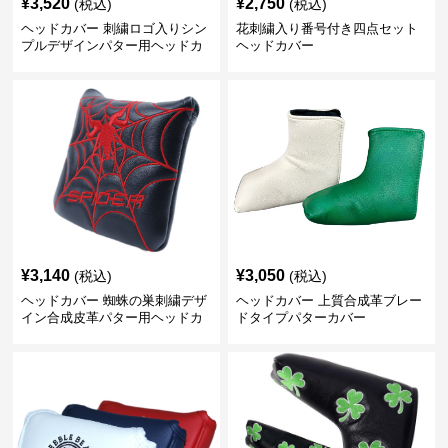
¥
3,520
¥
2,750
(税込)
(税込)
ヘッドカバー 刺繍ロゴ入りシン
花刺繍入り番号付き四点セット
プルデザインパター用ヘッドカ
ヘッドカバー
バー
¥
3,140
¥
3,050
(税込)
(税込)
ヘッドカバー 蜘蛛の巣刺繍デザ
ヘッドカバー 上質合成革ブレー
イン合成皮革パター用ヘッドカ
ドタイプパターカバー
バー