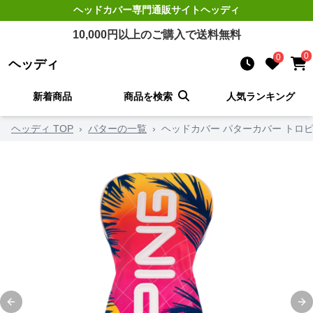
ヘッドカバー
専門通販サイト
ヘッディ
10,000
円以上のご購入で送料無料
0
0
ヘッディ
新着商品
商品を検索
人気ランキング
ヘッディ TOP
›
パターの一覧
›
ヘッドカバー パターカバー トロ
Previous slide
Ne