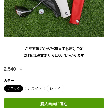
ご注文確定から7~28日でお届け予定
送料は1注文あたり
1000
円かかります
2,540
円
カラー
ブラック
ホワイト
レッド
購入画面に進む