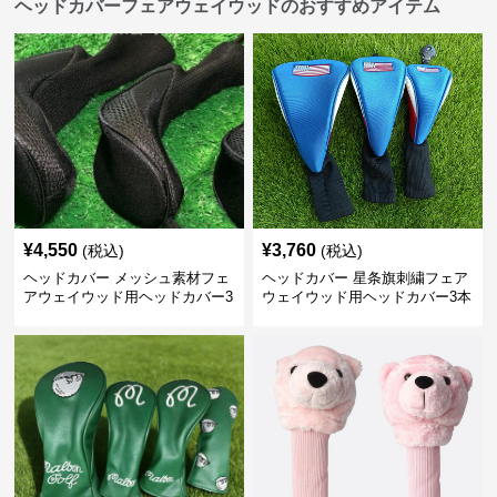
ヘッドカバーフェアウェイウッドのおすすめアイテム
¥
4,550
¥
3,760
(税込)
(税込)
ヘッドカバー メッシュ素材フェ
ヘッドカバー 星条旗刺繍フェア
アウェイウッド用ヘッドカバー3
ウェイウッド用ヘッドカバー3本
本組
セット