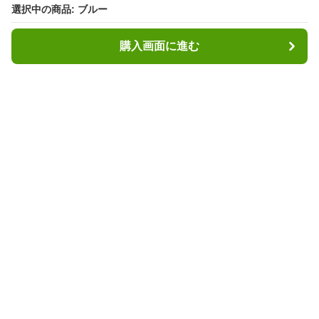
選択中の商品: ブルー
選択中の商品: ブルー
購入画面に進む
購入画面に進む
ヘッディ
について
利用規約
プライバシー