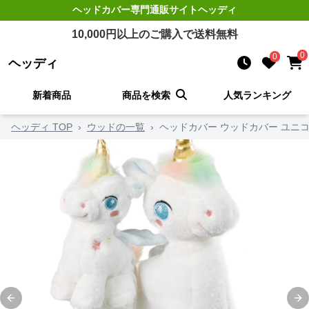
ヘッドカバー
専門通販サイト
ヘッディ
10,000
円以上のご購入で送料無料
0
0
ヘッディ
新着商品
商品を検索
人気ランキング
ヘッディ TOP
›
ウッドの一覧
›
ヘッドカバー ウッドカバー ユニ
Previous slide
Ne