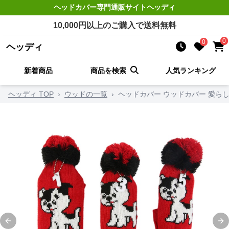
ヘッドカバー
専門通販サイト
ヘッディ
10,000
円以上のご購入で送料無料
0
0
ヘッディ
新着商品
商品を検索
人気ランキング
ヘッディ TOP
›
ウッドの一覧
›
ヘッドカバー ウッドカバー 愛ら
Previous slide
Ne