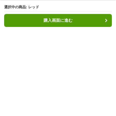
選択中の商品: レッド
選択中の商品: レッド
購入画面に進む
購入画面に進む
ヘッディ
について
利用規約
プライバシー