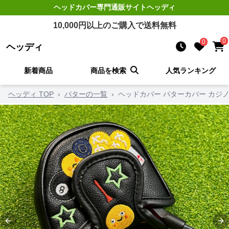
ヘッドカバー
専門通販サイト
ヘッディ
10,000
円以上のご購入で送料無料
0
0
ヘッディ
新着商品
商品を検索
人気ランキング
ヘッディ TOP
›
パターの一覧
›
ヘッドカバー パターカバー カジ
Previous slide
Ne