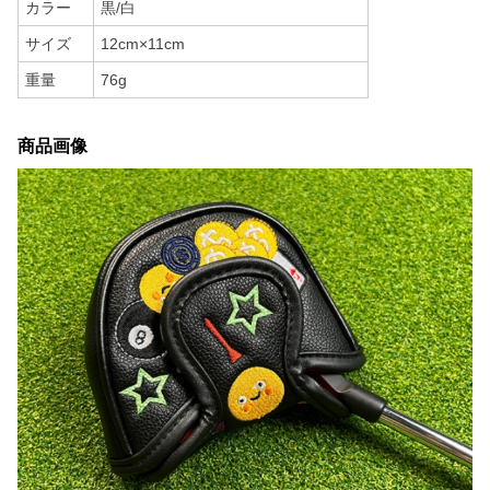
カラー
黒/白
サイズ
12cm×11cm
重量
76g
商品画像