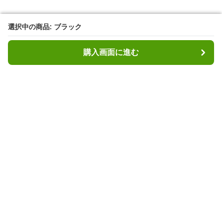
選択中の商品: ブラック
選択中の商品: ブラック
購入画面に進む
購入画面に進む
ヘッディ
について
利用規約