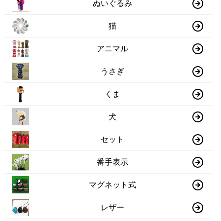
ぬいぐるみ
猫
アニマル
うさぎ
くま
犬
セット
番手表示
マグネット式
レザー