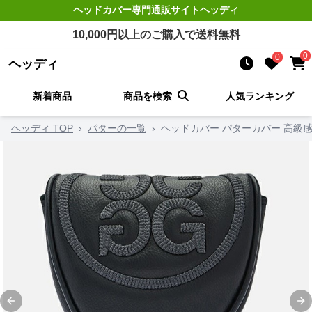
ヘッドカバー
専門通販サイト
ヘッディ
10,000
円以上のご購入で送料無料
0
0
ヘッディ
新着商品
商品を検索
人気ランキング
ヘッディ TOP
›
パターの一覧
›
ヘッドカバー パターカバー 高級
Previous slide
Ne