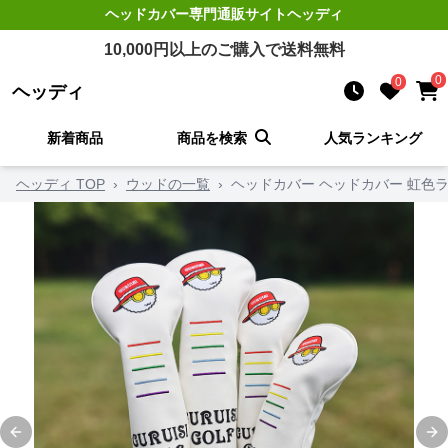
ヘッドカバー
専門通販サイト
ヘッディ
10,000
円以上のご購入で送料無料
0
0
ヘッディ
新着商品
商品を検索
人気ランキング
ヘッディ TOP
›
ウッドの一覧
›
ヘッドカバー ヘッドカバー 虹色
Previous slide
Ne