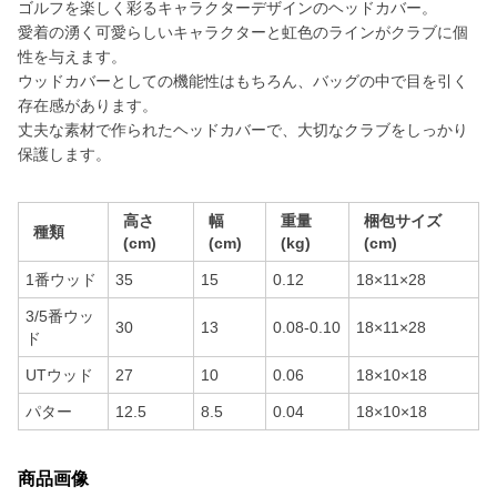
ゴルフを楽しく彩るキャラクターデザインのヘッドカバー。
愛着の湧く可愛らしいキャラクターと虹色のラインがクラブに個
性を与えます。
ウッドカバーとしての機能性はもちろん、バッグの中で目を引く
存在感があります。
丈夫な素材で作られたヘッドカバーで、大切なクラブをしっかり
保護します。
高さ
幅
重量
梱包サイズ
種類
(cm)
(cm)
(kg)
(cm)
1番ウッド
35
15
0.12
18×11×28
3/5番ウッ
30
13
0.08-0.10
18×11×28
ド
UTウッド
27
10
0.06
18×10×18
パター
12.5
8.5
0.04
18×10×18
商品画像