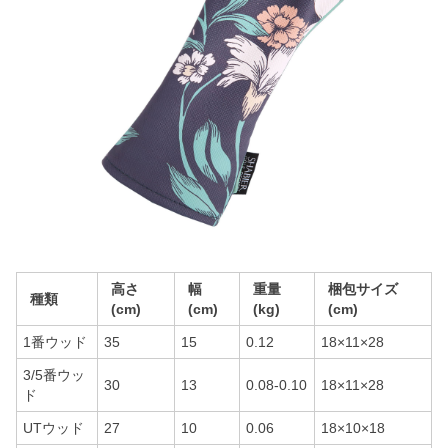
高さ
幅
重量
梱包サイズ
種類
(cm)
(cm)
(kg)
(cm)
1番ウッド
35
15
0.12
18×11×28
3/5番ウッ
30
13
0.08-0.10
18×11×28
ド
UTウッド
27
10
0.06
18×10×18