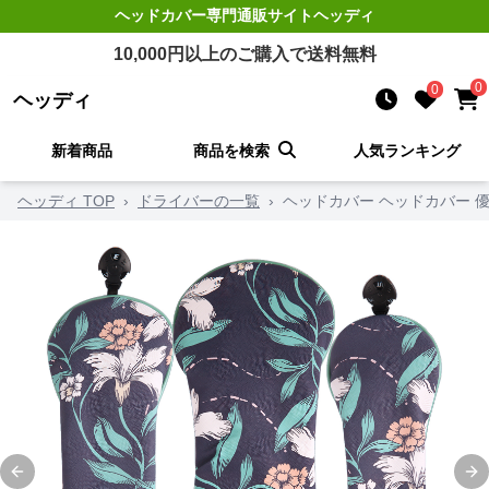
ヘッドカバー
専門通販サイト
ヘッディ
10,000
円以上のご購入で送料無料
0
0
ヘッディ
新着商品
商品を検索
人気ランキング
ヘッディ TOP
›
ドライバーの一覧
›
ヘッドカバー ヘッドカバー 
Previous slide
Ne