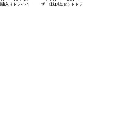
刺繍入りドライバー
ザー仕様4点セットドラ
イン三点セット用ドライ
ー三本組
イバーカバー
バーカバー