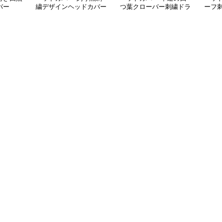
バー
繍デザインヘッドカバー
つ葉クローバー刺繍ドラ
ーフ
ウッドカバー
イバーカバー
カバ