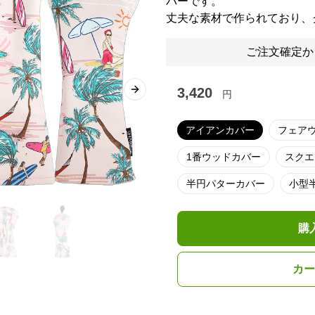
バーです。
丈夫な素材で作られており、
ご注文確定か
3,420
円
Next slide
アイアンカバー
フェア
1番ウッドカバー
スクエ
半円パターカバー
小型
購
カー