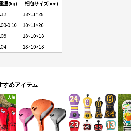
重量(kg)
梱包サイズ(cm)
.12
18×11×28
.08-0.10
18×11×28
.06
18×10×18
.04
18×10×18
すすめアイテム
人気