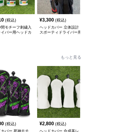
10
¥
3,300
¥
14,460
(税込)
(税込)
(税込)
仲間モチーフ刺繍入
ヘッドカバー 立体設計
ヘッドカバー ドライバ
ライバー用ヘッドカ
スポーティドライバー用
ーカバー 可愛いへび型
ヘッドカバー
もっと見る
00
¥
2,800
¥
2,510
(税込)
(税込)
(税込)
ドカバー 死神モチ
ヘッドカバー 合成革レ
ヘッドカバー 網目デザ