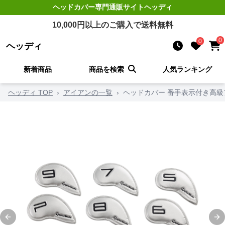
ヘッドカバー
専門通販サイト
ヘッディ
10,000
円以上のご購入で送料無料
0
0
ヘッディ
新着商品
商品を検索
人気ランキング
ヘッディ TOP
›
アイアンの一覧
›
ヘッドカバー 番手表示付き高
Previous slide
Ne