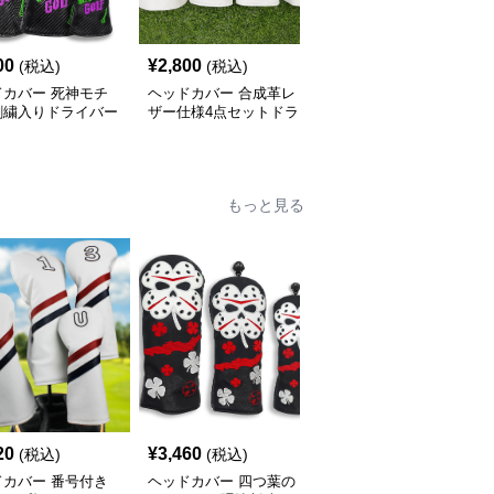
00
¥
2,800
¥
2,510
(税込)
(税込)
(税込)
ドカバー 死神モチ
ヘッドカバー 合成革レ
ヘッドカバー 網目デザ
刺繍入りドライバー
ザー仕様4点セットドラ
イン三点セット用ドライ
ー三本組
イバーカバー
バーカバー
もっと見る
20
¥
3,460
¥
5,660
(税込)
(税込)
(税込)
ドカバー 番号付き
ヘッドカバー 四つ葉の
ヘッドカバー サングラ