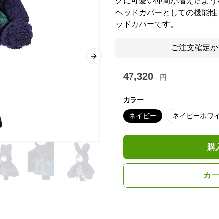
グに可愛い仲間が増えたよう
ヘッドカバーとしての機能性
ッドカバーです。
ご注文確定か
Next slide
47,320
円
カラー
ネイビー
ネイビーホワ
購
カー