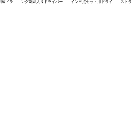
刺繍ドラ
ング刺繍入りドライバー
イン三点セット用ドライ
スト
カバー4本セット
バーカバー
カバ