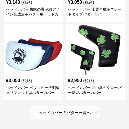
¥
3,140
¥
3,050
(税込)
(税込)
ヘッドカバー 蜘蛛の巣刺繍デザ
ヘッドカバー 上質合成革ブレー
イン合成皮革パター用ヘッドカ
ドタイプパターカバー
バー
¥
3,050
¥
2,950
(税込)
(税込)
ヘッドカバー ペブルビーチ刺繍
ヘッドカバー 四つ葉のクローバ
入りマレット型パターカバー
ー刺繍パターカバー
›
ヘッドカバー
の
パター
一覧へ