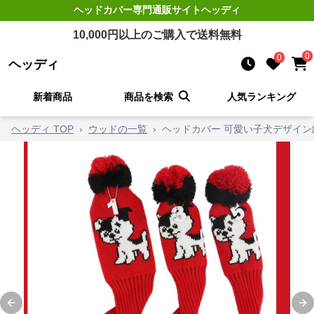
ヘッドカバー
専門通販サイト
ヘッディ
10,000
円以上のご購入で送料無料
0
0
ヘッディ
新着商品
商品を検索
人気ランキング
ヘッディ TOP
›
ウッドの一覧
›
ヘッドカバー 可愛い子犬デザイ
Previous slide
Ne