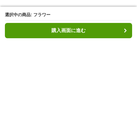
選択中の商品: フラワー
選択中の商品: フラワー
購入画面に進む
購入画面に進む
ヘッディ
について
利用規約