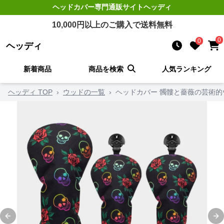
ヘッドカバー
専門通販サイト
ヘッディ
10,000
円以上のご購入で送料無料
0
0
ヘッディ
新着商品
商品を検索
人気ランキング
ヘッディ TOP
›
ウッドの一覧
›
ヘッドカバー 髑髏と薔薇の芸術的
Previous slide
Ne