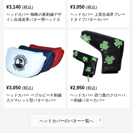
¥
3,140
¥
3,050
(税込)
(税込)
ヘッドカバー 蜘蛛の巣刺繍デザ
ヘッドカバー 上質合成革ブレー
イン合成皮革パター用ヘッドカ
ドタイプパターカバー
バー
¥
3,050
¥
2,950
(税込)
(税込)
ヘッドカバー ペブルビーチ刺繍
ヘッドカバー 四つ葉のクローバ
入りマレット型パターカバー
ー刺繍パターカバー
›
ヘッドカバー
の
パター
一覧へ