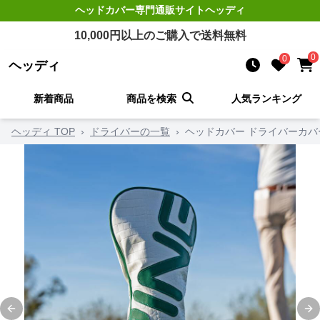
ヘッドカバー
専門通販サイト
ヘッディ
10,000
円以上のご購入で送料無料
0
0
ヘッディ
新着商品
商品を検索
人気ランキング
ヘッディ TOP
›
ドライバーの一覧
›
ヘッドカバー ドライバーカバ
Previous slide
Ne