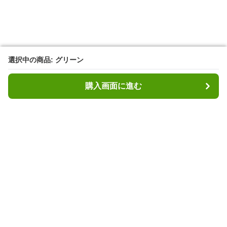
選択中の商品: グリーン
選択中の商品: グリーン
購入画面に進む
購入画面に進む
ヘッディ
について