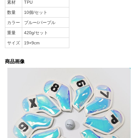
素材
TPU
数量
10個/セット
カラー
ブルー/パープル
重量
420g/セット
サイズ
19×9cm
商品画像