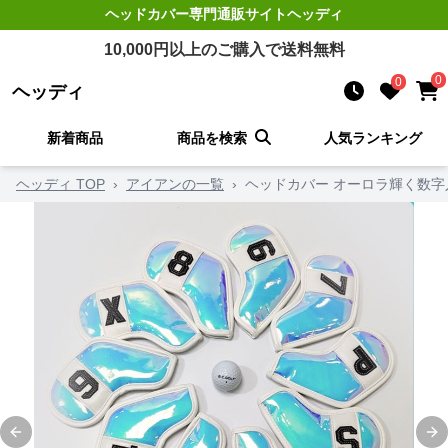
ヘッドカバー
専門通販サイト
ヘッディ
10,000
円以上のご購入で送料無料
0
0
ヘッディ
新着商品
商品を検索
人気ランキング
ヘッディ TOP
›
アイアンの一覧
›
ヘッドカバー オーロラ輝く数
Previous slide
Ne