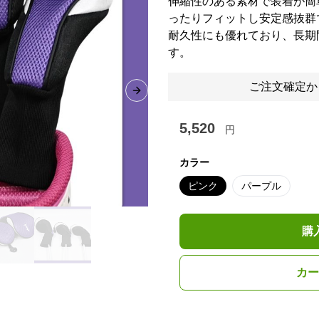
伸縮性のある素材で装着が簡
ったりフィットし安定感抜群
耐久性にも優れており、長期
す。
ご注文確定か
Next slide
5,520
円
カラー
ピンク
パープル
購
カー