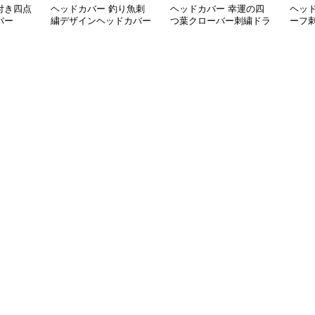
付き四点
ヘッドカバー 釣り魚刺
ヘッドカバー 幸運の四
ヘッ
バー
繍デザインヘッドカバー
つ葉クローバー刺繍ドラ
ーフ
ウッドカバー
イバーカバー
カバ