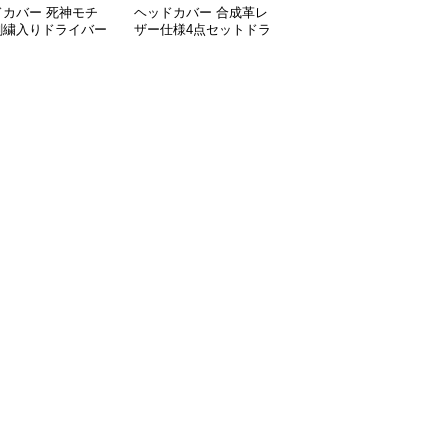
ドカバー 死神モチ
ヘッドカバー 合成革レ
ヘッドカバー 網目デザ
刺繍入りドライバー
ザー仕様4点セットドラ
イン三点セット用ドライ
ー三本組
イバーカバー
バーカバー