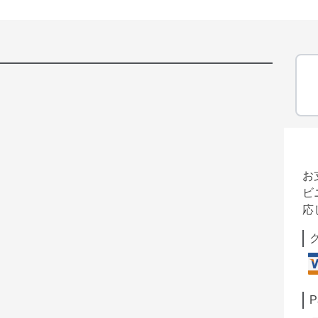
お
ビ
応
P