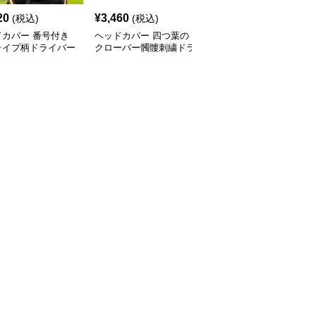
20
¥
3,460
¥
5,660
(税込)
(税込)
(税込)
ドカバー 番号付き
ヘッドカバー 四つ葉の
ヘッドカバー サングラ
ライプ柄ドライバー
クローバー髑髏刺繍ドラ
スコアラのかわいい動物
ー4点セット
イバーカバー
型ウッドカバー