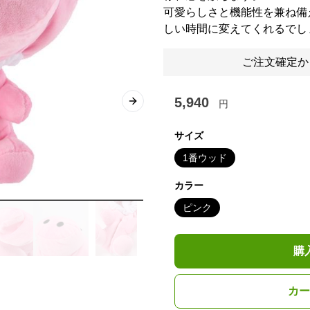
可愛らしさと機能性を兼ね備
しい時間に変えてくれるでし
ご注文確定か
5,940
円
Next slide
サイズ
1番ウッド
カラー
ピンク
購
カー