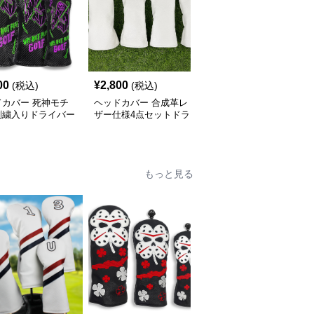
00
¥
2,800
¥
2,510
(税込)
(税込)
(税込)
ドカバー 死神モチ
ヘッドカバー 合成革レ
ヘッドカバー 網目デザ
刺繍入りドライバー
ザー仕様4点セットドラ
イン三点セット用ドライ
ー三本組
イバーカバー
バーカバー
もっと見る