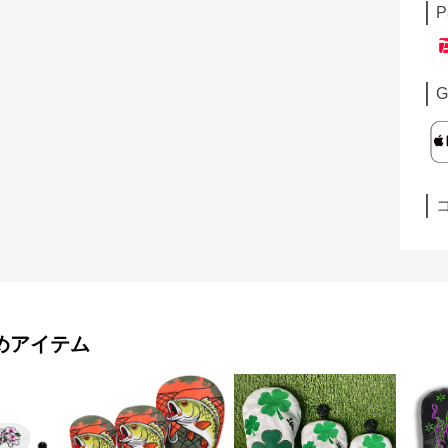
P
G
めアイテム