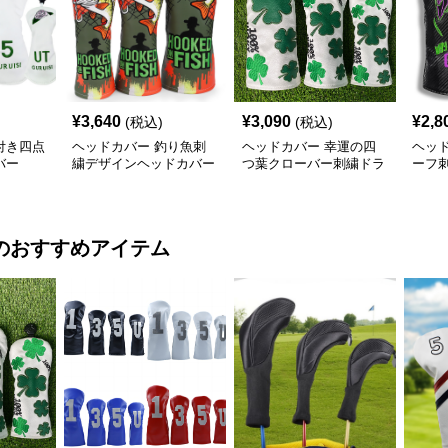
¥
3,640
¥
3,090
¥
2,8
(税込)
(税込)
付き四点
ヘッドカバー 釣り魚刺
ヘッドカバー 幸運の四
ヘッ
バー
繍デザインヘッドカバー
つ葉クローバー刺繍ドラ
ーフ
ウッドカバー
イバーカバー
カバ
のおすすめアイテム