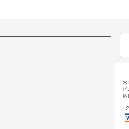
お
ビ
応