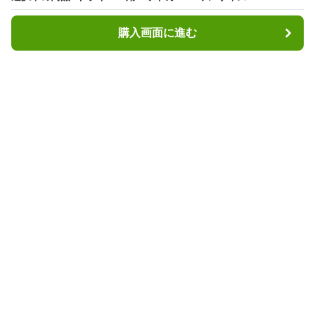
購入画面に進む
購入画面に進む
ヘッディ
について
利用規約
プライバシー