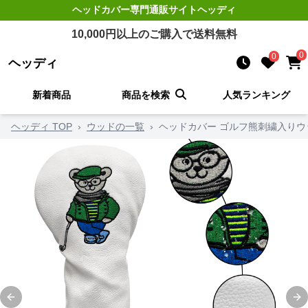
ヘッドカバー
専門通販サイト
ヘッディ
10,000
円以上のご購入で送料無料
0
0
ヘッディ
新着商品
商品を検索
人気ランキング
ヘッディ TOP
›
ウッドの一覧
›
ヘッドカバー ゴルフ熊刺繍入りウ
Previous slide
Ne