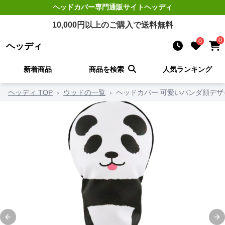
ヘッドカバー
専門通販サイト
ヘッディ
10,000
円以上のご購入で送料無料
0
0
ヘッディ
新着商品
商品を検索
人気ランキング
ヘッディ TOP
›
ウッドの一覧
›
ヘッドカバー 可愛いパンダ顔デ
Previous slide
Ne