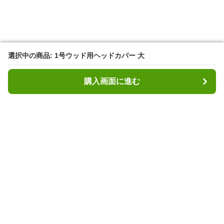
選択中の商品: 1号ウッド用ヘッドカバー 大
選択中の商品: 1号ウッド用ヘッドカバー 大
購入画面に進む
購入画面に進む
ヘッディ
について