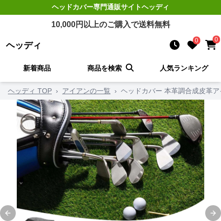
ヘッドカバー
専門通販サイト
ヘッディ
10,000
円以上のご購入で送料無料
0
0
ヘッディ
新着商品
商品を検索
人気ランキング
ヘッディ TOP
›
アイアンの一覧
›
ヘッドカバー 本革調合成皮革
Previous slide
Ne