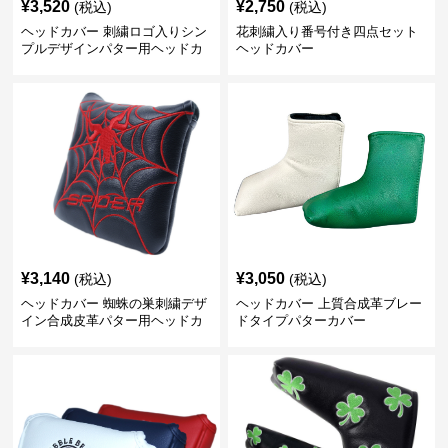
¥
3,520
¥
2,750
(税込)
(税込)
ヘッドカバー 刺繍ロゴ入りシン
花刺繍入り番号付き四点セット
プルデザインパター用ヘッドカ
ヘッドカバー
バー
¥
3,140
¥
3,050
(税込)
(税込)
ヘッドカバー 蜘蛛の巣刺繍デザ
ヘッドカバー 上質合成革ブレー
イン合成皮革パター用ヘッドカ
ドタイプパターカバー
バー