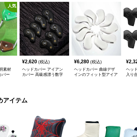
人気
¥
2,620
¥
6,280
¥
2,3
(税込)
(税込)
明素材
ヘッドカバー アイアン
ヘッドカバー 曲線デザ
ヘッ
カバー
カバー 高級感漂う数字
インのフィット型アイア
入り
プ
入りカバーセット
ンカバー
バー
めアイテム