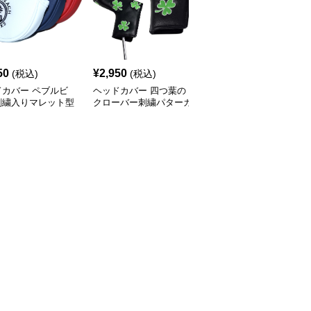
50
¥
2,950
¥
2,800
(税込)
(税込)
(税込)
ドカバー ペブルビ
ヘッドカバー 四つ葉の
ヘッドカバー 星条旗刺
刺繍入りマレット型
クローバー刺繍パターカ
繍デザイン愛国心溢れる
ーカバー
バー
パターカバー