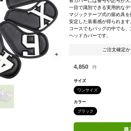
各カバーには番号や記号が大
一目で識別できる実用的なデ
マジックテープ式の留め具を
安定した装着感が得られます
コースでもバッグの中でも、
ヘッドカバーです。
ご注文確定か
Next slide
4,850
円
サイズ
ワンサイズ
カラー
ブラック
購