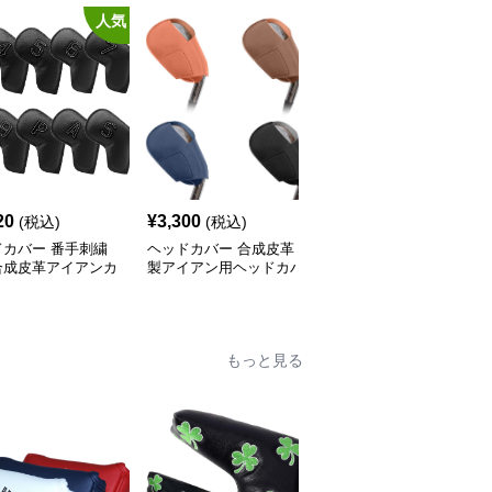
人気
20
¥
3,300
¥
4,100
(税込)
(税込)
(税込)
ドカバー 番手刺繍
ヘッドカバー 合成皮革
ヘッドカバー ボーダー
合成皮革アイアンカ
製アイアン用ヘッドカバ
柄ニット編みアイアン用
十本組
ー シンプルデザイン
ヘッドカバー
もっと見る