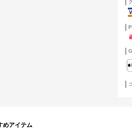
P
G
すめアイテム