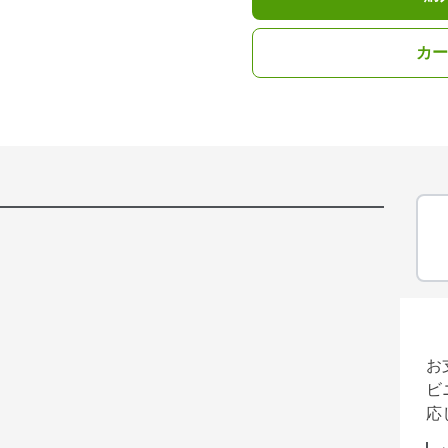
カー
お
ビ
応