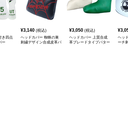
¥
3,140
¥
3,050
¥
3,0
(税込)
(税込)
付き四点
ヘッドカバー 蜘蛛の巣
ヘッドカバー 上質合成
ヘッ
バー
刺繍デザイン合成皮革パ
革ブレードタイプパター
ーチ
ター用ヘッドカバー
カバー
パタ