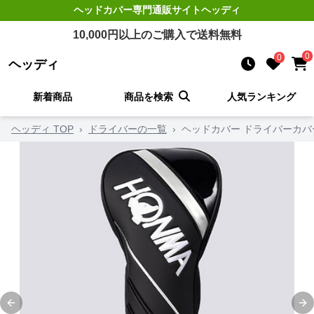
ヘッドカバー
専門通販サイト
ヘッディ
10,000
円以上のご購入で送料無料
0
0
ヘッディ
新着商品
商品を検索
人気ランキング
ヘッディ TOP
›
ドライバーの一覧
›
ヘッドカバー ドライバーカバ
Previous slide
Ne