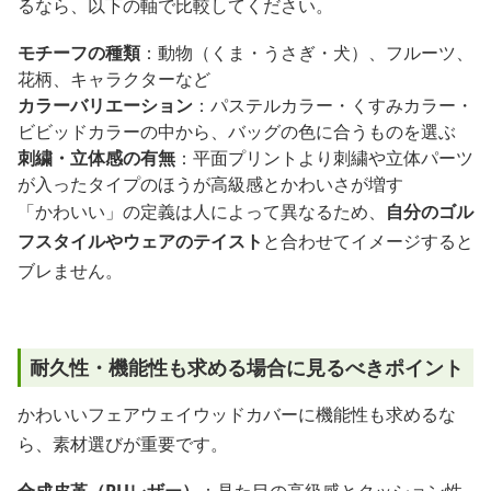
るなら、以下の軸で比較してください。
モチーフの種類
：動物（くま・うさぎ・犬）、フルーツ、
花柄、キャラクターなど
カラーバリエーション
：パステルカラー・くすみカラー・
ビビッドカラーの中から、バッグの色に合うものを選ぶ
刺繍・立体感の有無
：平面プリントより刺繍や立体パーツ
が入ったタイプのほうが高級感とかわいさが増す
「かわいい」の定義は人によって異なるため、
自分のゴル
フスタイルやウェアのテイスト
と合わせてイメージすると
ブレません。
耐久性・機能性も求める場合に見るべきポイント
かわいいフェアウェイウッドカバーに機能性も求めるな
ら、素材選びが重要です。
合成皮革（PUレザー）
：見た目の高級感とクッション性