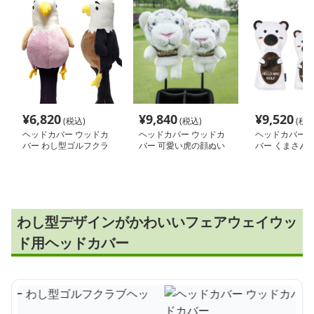
¥
6,820
¥
9,840
¥
9,520
(税込)
(税込)
(税込
ヘッドカバー ウッドカ
ヘッドカバー ウッドカ
ヘッドカバー 
バー わし型ゴルフクラ
バー 可愛い虎の顔ぬい
バー くまさん
ブヘッドカバー
ぐるみウッドカバー
ドカバー
わし型デザインがかわいいフェアウェイウッ
ド用ヘッドカバー