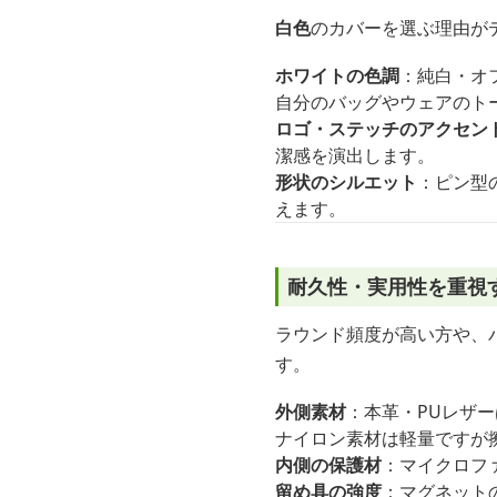
白色
のカバーを選ぶ理由が
ホワイトの色調
：純白・オ
自分のバッグやウェアのト
ロゴ・ステッチのアクセン
潔感を演出します。
形状のシルエット
：ピン型
えます。
耐久性・実用性を重視
ラウンド頻度が高い方や、
す。
外側素材
：本革・PUレザ
ナイロン素材は軽量ですが
内側の保護材
：マイクロフ
留め具の強度
：マグネット