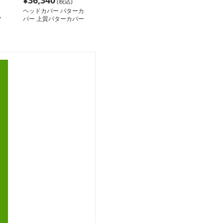
¥
36,340
(税込)
ヘッドカバー パターカ
フ
バー 上質パターカバー
柔らか内装タイプ