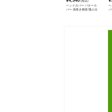
¥
4,540
¥
(税込)
ヘッドカバー パターカ
ヘ
バー 渦巻き模様 職人仕
バ
立て
ー