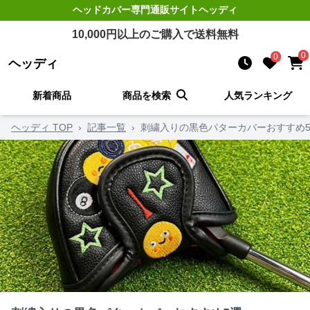
ヘッドカバー
専門通販サイト
ヘッディ
10,000
円以上のご購入で送料無料
0
0
ヘッディ
新着商品
商品を検索
人気ランキング
ヘッディ TOP
›
記事一覧
›
刺繍入りの黒色パターカバーおすすめ