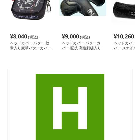
¥
8,040
¥
9,000
¥
10,260
(税込)
(税込)
(税
ヘッドカバー パター 紋
ヘッドカバー パターカ
ヘッドカバー 
章入り豪華パターカバー
バー 匠技 高級刺繍入り
バー スナイパー
セット
パターカバー
パターカバー