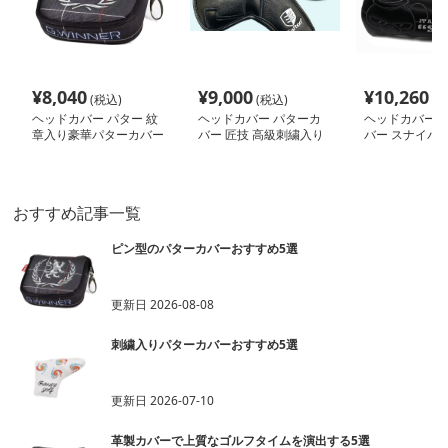
¥
8,040
¥
9,000
¥
10,260
(税込)
(税込)
(税
ヘッドカバー パター 紋
ヘッドカバー パターカ
ヘッドカバー 
章入り豪華パターカバー
バー 匠技 高級刺繍入り
バー スナイパー
セット
パターカバー
パターカバー
おすすめ記事一覧
ピン型のパターカバーおすすめ5選
更新日
2026-08-08
刺繍入りパターカバーおすすめ5選
更新日
2026-07-10
革製カバーで上質なゴルフタイムを演出する5選