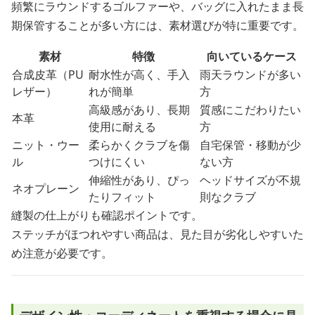
頻繁にラウンドするゴルファーや、バッグに入れたまま長
期保管することが多い方には、素材選びが特に重要です。
素材
特徴
向いているケース
合成皮革（PU
耐水性が高く、手入
雨天ラウンドが多い
レザー）
れが簡単
方
高級感があり、長期
質感にこだわりたい
本革
使用に耐える
方
ニット・ウー
柔らかくクラブを傷
自宅保管・移動が少
ル
つけにくい
ない方
伸縮性があり、ぴっ
ヘッドサイズが不規
ネオプレーン
たりフィット
則なクラブ
縫製の仕上がりも確認ポイントです。
ステッチがほつれやすい商品は、見た目が劣化しやすいた
め注意が必要です。