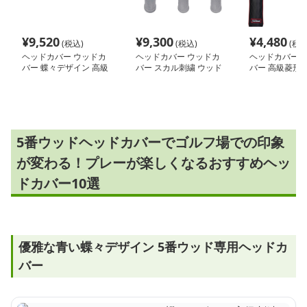
¥
9,520
¥
9,300
¥
4,480
(税込)
(税込)
(税込
ヘッドカバー ウッドカ
ヘッドカバー ウッドカ
ヘッドカバー 
バー 蝶々デザイン 高級
バー スカル刺繍 ウッド
バー 高級菱形
刺繍クラブカバー
カバー
ングウッドカバ
5番ウッドヘッドカバーでゴルフ場での印象
が変わる！プレーが楽しくなるおすすめヘッ
ドカバー10選
優雅な青い蝶々デザイン 5番ウッド専用ヘッドカ
バー