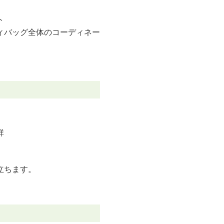
ト
ィバッグ全体のコーディネー
群
立ちます。