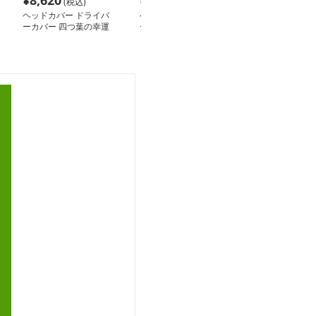
¥
8,620
¥
16,560
¥
12,320
(税込)
(税込)
(税
ヘッドカバー ドライバ
ヘッドカバー ドライバ
ヘッドカバー 
ーカバー 四つ葉の幸運
ー 高級感溢れるゴルフ
ーカバー 耐久
カバー
カバー
たロゴカバー