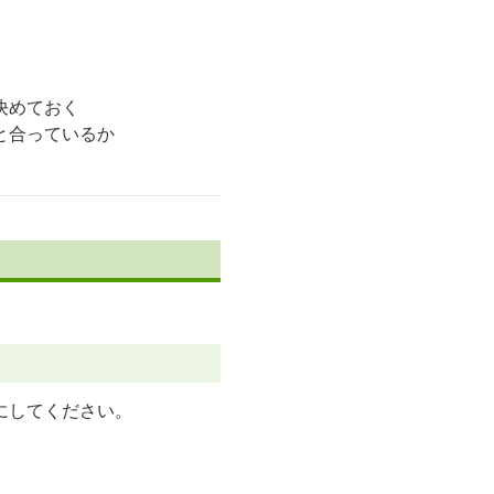
。
決めておく
と合っているか
。
にしてください。